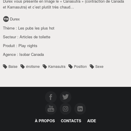
Durex vous présente en image le « Canasutra » (contraction de Canada
et Kamasutra) et c’est plutôt très chaud…
Durex
Thème :
Les pubs les plus hot
Secteur :
Articles de toilette
Produit :
Play nights
Agence :
Isobar Canada
Baise
érotisme
Kamasutra
Position
Sexe
À PROPOS
CONTACTS
AIDE