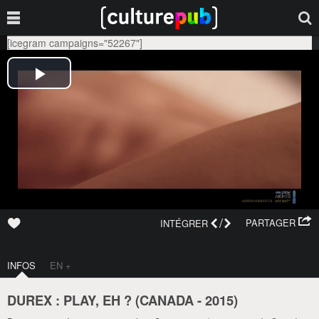
[icegram campaigns="52267"]
/
PARTAGER
INTÉGRER
INFOS
EN +
DUREX : PLAY, EH ? (
CANADA
-
2015
)